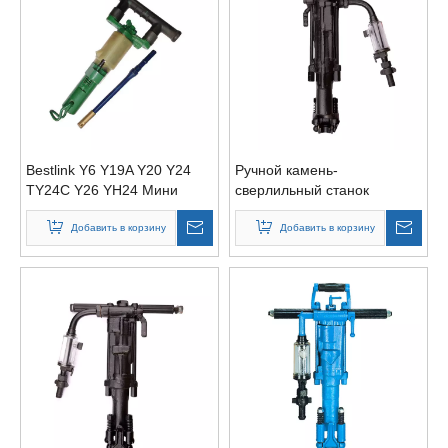
Bestlink Y6 Y19A Y20 Y24
Ручной камень-
TY24C Y26 YH24 Мини
сверлильный станок
Портативный Ручной
Пневматический Ручной
Добавить в корзину
Добавить в корзину
Пневматический Сверло
Молоток