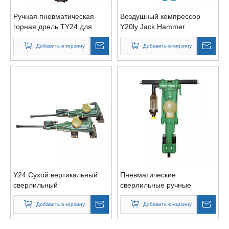
Ручная пневматическая
Воздушный компрессор
горная дрель TY24 для
Y20ly Jack Hammer
горнодобывающей
Пневматическая дрель
промышленности
Добавить в корзину
Добавить в корзину
Y24 Сухой вертикальный
Пневматические
сверлильный
сверлильные ручные
пневматический домкрат
машины для механического
Добавить в корзину
бурения
Добавить в корзину