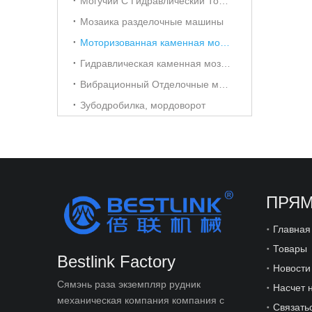
Могучий С Гидравлический Тонкий Шпон Разветвитель
Мозаика разделочные машины
Моторизованная каменная мозаика Расщепление машина
Гидравлическая каменная мозаика Расщепление машина
Вибрационный Отделочные машины
Зубодробилка, мордоворот
ПРЯМ
Главная
Товары
Bestlink Factory
Новости
Сямэнь раза экземпляр рудник
Насчет 
механическая компания компания с
Связать