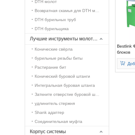
DTH молот
Возвратная скамья для DTH молотка
DTH бурильных труб
DTH бурильщика
Лучшие инструменты молоток бурения
Bestlink
Конические свёрла
блоков
бурильные резьбы биты
Доб
Растирание бит
Конический буровой штанги
Интегральная буровая штанга
Заткните отверстие буровой штанги
удлинитель стержня
Shank адаптер
Соединительная муфта
Корпус системы