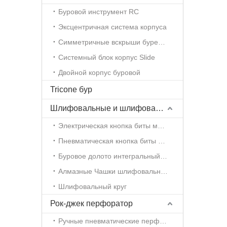
Буровой инструмент RC
Эксцентричная система корпуса
Симметричные вскрыши бурение
Системный блок корпус Slide
Двойной корпус буровой
Tricone бур
Шлифовальные и шлифовальные инструменты
Электрическая кнопка биты мясорубки
Пневматическая кнопка биты мясорубки
Буровое долото интегральный сверло шлифовальный станок
Алмазные Чашки шлифовальные
Шлифовальный круг
Рок-джек перфоратор
Ручные пневматические перфораторы