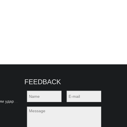
FEEDBACK
Буровые инструменты с верхним ударником