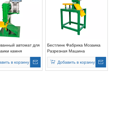
ванный автомат для
Бестлинк Фабрика Мозаика
заики камня
Разрезная Машина
авить в корзину
Добавить в корзину