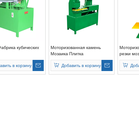
 Фабрика кубических
Моторизованная камень
Моторизо
Мозаика Плитка
резки мо
Расщепление резки,
авить в корзину
Добавить в корзину
Доб
Электрический
Автоматическая Каменная
мозаика Измельчитель
машина